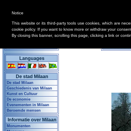
Notice
This website or its third-party tools use cookies, which are nece
cookie policy. If you want to know more or withdraw your consent 
By closing this banner, scrolling this page, clicking a link or con
Alle inform
Home Gids in Milaan
Languages
De stad Milaan
De stad Milaan
Geschiedenis van Milaan
Kunst en Cultuur
De economie
Evenementen in Milaan
Beroemde mensen
Informatie over Milaan
Monumenten