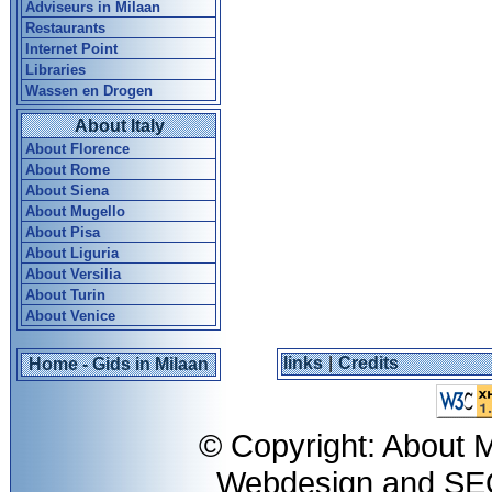
Adviseurs in Milaan
Restaurants
Internet Point
Libraries
Wassen en Drogen
About Italy
About Florence
About Rome
About Siena
About Mugello
About Pisa
About Liguria
About Versilia
About Turin
About Venice
links
|
Credits
Home - Gids in Milaan
© Copyright: About M
Webdesign and S