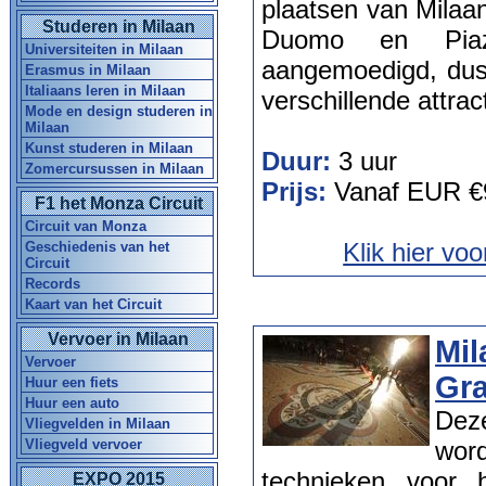
plaatsen van Milaan
Studeren in Milaan
Duomo en Piaz
Universiteiten in Milaan
aangemoedigd, dus
Erasmus in Milaan
Italiaans leren in Milaan
verschillende attrac
Mode en design studeren in
Milaan
Kunst studeren in Milaan
Duur:
3 uur
Zomercursussen in Milaan
Prijs:
Vanaf EUR €
F1 het Monza Circuit
Circuit van Monza
Klik hier vo
Geschiedenis van het
Circuit
Records
Kaart van het Circuit
Vervoer in Milaan
Mil
Vervoer
Gr
Huur een fiets
Huur een auto
Dez
Vliegvelden in Milaan
Vliegveld vervoer
word
technieken voor h
EXPO 2015