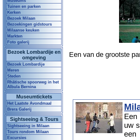
Museums
Tuinen en parken
Kerken
Bezoek Milaan
Bezoekingen gidstours
Milaanse keuken
Markten
Foto galerij
Bezoek Lombardije en
Een van de grootste pa
omgeving
Bezoek Lombardije
Meren
Steden
Rhätische spoorweg in het
Albula Bernina
Museumtickets
Het Laatste Avondmaal
Mil
Brera Galerij
Een 
Sightseeing & Tours
uw s
Sightseeing in Milaan
Tours rondom Milaan
een 
Excursies