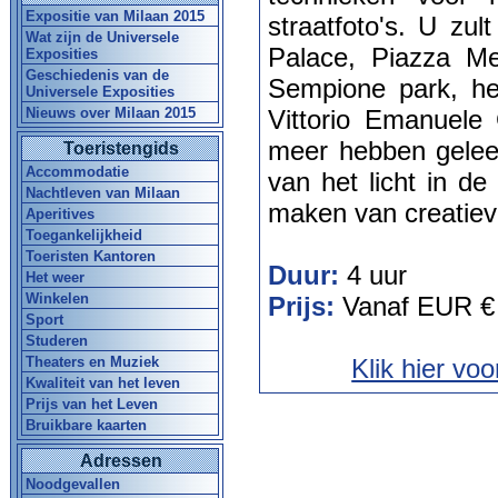
Expositie van Milaan 2015
straatfoto's. U zu
Wat zijn de Universele
Palace, Piazza Me
Exposities
Geschiedenis van de
Sempione park, he
Universele Exposities
Nieuws over Milaan 2015
Vittorio Emanuele 
meer hebben geleer
Toeristengids
Accommodatie
van het licht in de
Nachtleven van Milaan
maken van creatiev
Aperitives
Toegankelijkheid
Toeristen Kantoren
Duur:
4 uur
Het weer
Winkelen
Prijs:
Vanaf EUR €
Sport
Studeren
Theaters en Muziek
Klik hier vo
Kwaliteit van het leven
Prijs van het Leven
Bruikbare kaarten
Adressen
Noodgevallen