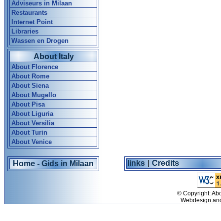
Adviseurs in Milaan
Restaurants
Internet Point
Libraries
Wassen en Drogen
About Italy
About Florence
About Rome
About Siena
About Mugello
About Pisa
About Liguria
About Versilia
About Turin
About Venice
links
|
Credits
Home - Gids in Milaan
© Copyright: Abo
Webdesign an