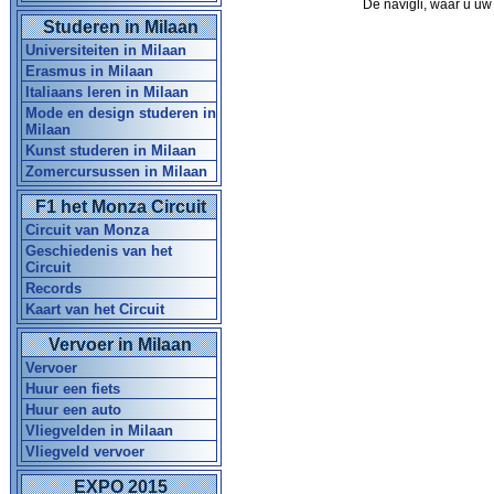
De navigli, waar u uw 
Studeren in Milaan
Universiteiten in Milaan
Erasmus in Milaan
Italiaans leren in Milaan
Mode en design studeren in
Milaan
Kunst studeren in Milaan
Zomercursussen in Milaan
F1 het Monza Circuit
Circuit van Monza
Geschiedenis van het
Circuit
Records
Kaart van het Circuit
Vervoer in Milaan
Vervoer
Huur een fiets
Huur een auto
Vliegvelden in Milaan
Vliegveld vervoer
EXPO 2015