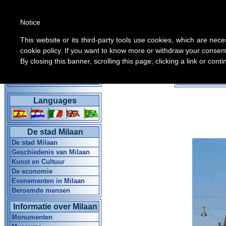
Notice
This website or its third-party tools use cookies, which are nece
cookie policy. If you want to know more or withdraw your consent 
By closing this banner, scrolling this page, clicking a link or con
Alle inform
Home Gids in Milaan
Languages
De stad Milaan
De stad Milaan
Geschiedenis van Milaan
Kunst en Cultuur
De economie
Evenementen in Milaan
Beroemde mensen
Informatie over Milaan
Monumenten