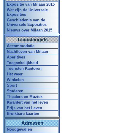
Expositie van Milaan 2015
Wat zijn de Universele
Exposities
Geschiedenis van de
Universele Exposities
Nieuws over Milaan 2015
Toeristengids
Accommodatie
Nachtleven van Milaan
Aperitives
Toegankelijkheid
Toeristen Kantoren
Het weer
Winkelen
Sport
Studeren
Theaters en Muziek
Kwaliteit van het leven
Prijs van het Leven
Bruikbare kaarten
Adressen
Noodgevallen