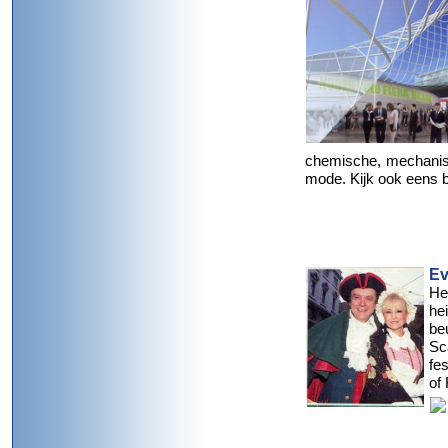
chemische, mechanisc
mode. Kijk ook eens b
Ev
He
he
be
Sc
fe
of