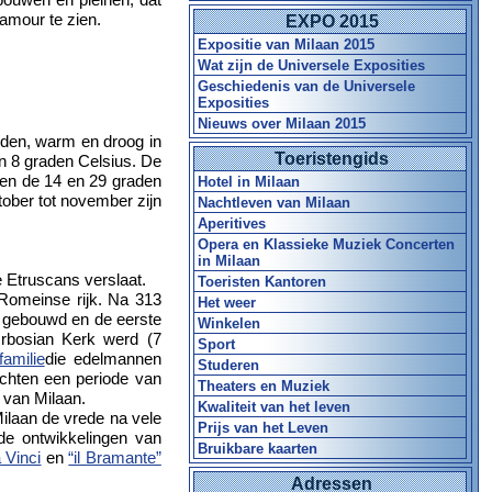
amour te zien.
EXPO 2015
Expositie van Milaan 2015
Wat zijn de Universele Exposities
Geschiedenis van de Universele
Exposities
Nieuws over Milaan 2015
orden, warm en droog in
Toeristengids
en 8 graden Celsius. De
sen de 14 en 29 graden
Hotel in Milaan
tober tot november zijn
Nachtleven van Milaan
Aperitives
Opera en Klassieke Muziek Concerten
in Milaan
e Etruscans verslaat.
Toeristen Kantoren
Romeinse rijk. Na 313
Het weer
en gebouwd en de eerste
Winkelen
rbosian Kerk werd (7
Sport
familie
die edelmannen
Studeren
chten een periode van
Theaters en Muziek
 van Milaan.
Kwaliteit van het leven
Milaan de vrede na vele
Prijs van het Leven
de ontwikkelingen van
Bruikbare kaarten
 Vinci
en
“il Bramante”
Adressen