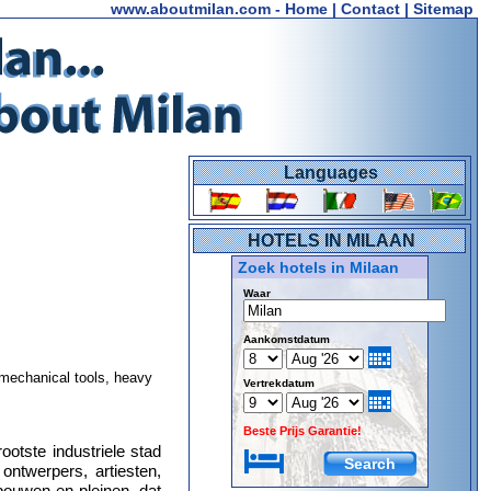
www.aboutmilan.com
-
Home
|
Contact
|
Sitemap
Languages
HOTELS IN MILAAN
Zoek hotels in Milaan
Waar
Aankomstdatum
 mechanical tools, heavy
Vertrekdatum
Beste Prijs Garantie!
ootste industriele stad
ontwerpers, artiesten,
bouwen en pleinen, dat