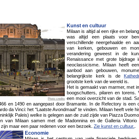
Kunst en cultuur
Milaan is altijd al een rijke en belan
was altijd een plaats voor ber
verschillende neergehaalde en a
van kerken, gebouwen en mon
verandering geweest in de kun
Renaissance met grote bijdrage 
neoclassicisme. Milaan heeft ee
aanbod aan gebouwen, monum
belangrijkste kerk is de
Kathe
grootste kerk van de wereld is.
Het is gemaakt van marmer, met 
boogschutters, pilaren en torens. 
een mooi overzicht van de stad. Sa
Photo credits
466 en 1490 en aangepast door Bramante. In de Refectory is een
rdo da Vinci: het “Laatste Avondmaal” te vinden. Milaan heeft vele hi
inklijk Paleis) welke is gelegen aan de zuid zijde van Piazza Duomo
n van Milaan samen met de Madonnina en de Galleria Vittorio 
 zijn maar een paar redenen voor een bezoek.
Zie kunst en cultuur.
.
Economie
Milaan is het centrum van vele financiele bedrijven