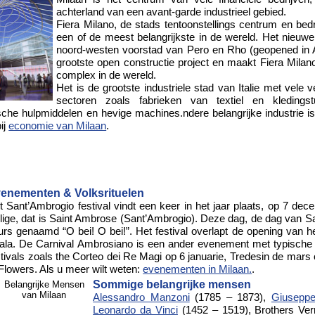
achterland van een avant-garde industrieel gebied.
Fiera Milano, de stads tentoonstellings centrum en bed
een of de meest belangrijkste in de wereld. Het nieuwe 
noord-westen voorstad van Pero en Rho (geopened in A
grootste open constructie project en maakt Fiera Milano
complex in de wereld.
Het is de grootste industriele stad van Italie met vele v
sectoren zoals fabrieken van textiel en kledingstu
he hulpmiddelen en hevige machines.ndere belangrijke industrie is 
ij
economie van Milaan
.
enementen & Volksrituelen
t Sant’Ambrogio festival vindt een keer in het jaar plaats, op 7 dec
ilige, dat is Saint Ambrose (Sant’Ambrogio). Deze dag, de dag van S
urs genaamd “O bei! O bei!”. Het festival overlapt de opening van h
ala. De Carnival Ambrosiano is een ander evenement met typische 
stivals zoals the Corteo dei Re Magi op 6 januarie, Tredesin de mars
 Flowers. Als u meer wilt weten:
evenementen in Milaan.
.
Sommige belangrijke mensen
Alessandro Manzoni
(1785 – 1873),
Giuseppe
Leonardo da Vinci
(1452 – 1519), Brothers Ver