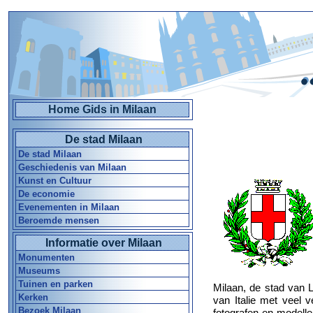
Home Gids in Milaan
De stad Milaan
De stad Milaan
Geschiedenis van Milaan
Kunst en Cultuur
De economie
Evenementen in Milaan
Beroemde mensen
Informatie over Milaan
Monumenten
Museums
Tuinen en parken
Milaan, de stad van L
Kerken
van Italie met veel v
Bezoek Milaan
fotografen en modell