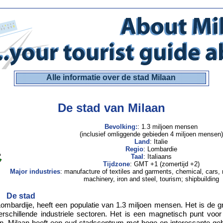
Alle informatie over de stad Milaan
De stad van Milaan
Bevolking:
: 1.3 miljoen mensen
(inclusief omliggende gebieden 4 miljoen mensen)
Land
: Italie
Regio
: Lombardie
Taal
: Italiaans
Tijdzone
: GMT +1 (zomertijd +2)
Major industries
: manufacture of textiles and garments, chemical, cars,
machinery, iron and steel, tourism; shipbuilding
De stad
ombardije, heeft een populatie van 1.3 miljoen mensen. Het is de gr
erschillende industriele sectoren. Het is een magnetisch punt voor 
en. Milaan heeft een oud stadscentrum met hoge en interessante ge