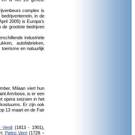
rijvenbeurs complex is
bedrijventerrein, in de
pril 2005) is Europa’s
 de grootste bedrijven
erschillende industriele
kken, autofabrieken,
toerisme en natuurlijk
ember. Milaan viert hun
aint Amrbose, is er een
et opera seizoen in het
kostuums. Er zijn ook
 op 13 maart en de Fair
 Verdi
(1813 - 1901),
ri:
Pietro Verri
(1728 –