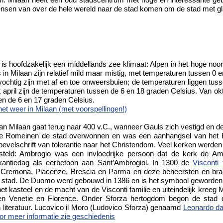
nsen van over de hele wereld naar de stad komen om de stad met gl
t is hoofdzakelijk een middellands zee klimaat: Alpen in het hoge no
 in Milaan zijn relatief mild maar mistig, met temperaturen tussen 0 
ochtig zijn met af en toe onweersbuien; de temperaturen liggen tus
t april zijn de temperaturen tussen de 6 en 18 graden Celsius. Van ok
n de 6 en 17 graden Celsius.
het weer in Milaan (met voorspellingen!)
an Milaan gaat terug naar 400 v.C., wanneer Gauls zich vestigd en d
de Romeinen de stad overwonnen en was een aanhangsel van het 
t bevelschrift van tolerantie naar het Christendom. Veel kerken werd
teld: Ambrogio was een invloedrijke persoon dat de kerk de Am
antiedag als eerbetoon aan Sant’Ambrogiol. In 1300 de
Visconti 
Cremona, Piacenze, Brescia en Parma en deze beheersten en bra
 de stad. De Duomo werd gebouwd in 1386 en is het symbool geworden
et kasteel en de macht van de Visconti familie en uiteindelijk kreeg 
gen Venetie en Florence. Onder Sforza hertogdom begon de stad 
 literatuur. Lucovico il Moro (Ludovico Sforza) genaamd
Leonardo da
or meer informatie zie geschiedenis