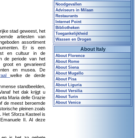
Noodgevallen
Adviseurs in Milaan
Restaurants
Internet Point
Bibliotheken
grijke stad geweest, het
Toegankelijkheid
oemde artiesten van
Wassen en Drogen
angeboden assortiment
umenten. Er is een
About Italy
st en cultuur in de
About Florence
in de periode van het
About Rome
n groot en gevarieerd
About Siena
enten en musea. De
About Mugello
draal
welke de derde
About Pisa
About Liguria
immense standbeelden,
About Versilia
Vanaf het dak krijgt u
About Turin
nta Maria delle Grazie
About Venice
 of de meest beroemde
storische pleinen zoals
. Het Sforza Kasteel is
Emanuele II. Al deze
, en is het zo gehete