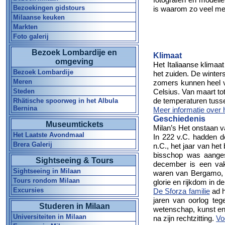
Bezoekingen gidstours
is waarom zo veel me
Milaanse keuken
Markten
Foto galerij
Bezoek Lombardije en
Klimaat
omgeving
Het Italiaanse klimaa
Bezoek Lombardije
het zuiden. De winters
Meren
zomers kunnen heel v
Steden
Celsius. Van maart to
de temperaturen tusse
Rhätische spoorweg in het Albula
Bernina
Meer informatie over 
Geschiedenis
Museumtickets
Milan’s Het onstaan v
Het Laatste Avondmaal
In 222 v.C. hadden 
Brera Galerij
n.C., het jaar van he
bisschop was aanges
Sightseeing & Tours
december is een vak
Sightseeing in Milaan
waren van Bergamo, 
Tours rondom Milaan
glorie en rijkdom in
Excursies
De Sforza familie
ad h
jaren van oorlog te
Studeren in Milaan
wetenschap, kunst en
Universiteiten in Milaan
na zijn rechtzitting.
Vo