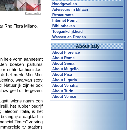
Noodgevallen
Adviseurs in Milaan
Photo credits
Restaurants
Internet Point
aar Rho Fiera Milano.
Bibliotheken
Toegankelijkheid
Wassen en Drogen
About Italy
About Florence
About Rome
een hele vorm aanneemt
About Siena
ten boeken parfums
About Mugello
r echte fashionistas.
ook het merk Miu Miu.
About Pisa
alentino, waarvan sexy
About Liguria
Natuurlijk zijn er ook
About Versilia
 uw geld uit te geven.
About Turin
About Venice
Bugatti wiens naam een
lli, het rubber bedrijf
 Telecom Italia, is het
t belangrijke dagblad in
Financial Times" verving
ommerciele tv stations