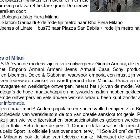
or een park van 9 hectare groot. De nieuwe
bereiken door:
 Bologna afslag Fiera Milano.
n, Stationi Garibaldi + de rode lijn metro naar Rho Fiera Milano
Malpensa of Linate + bus73 naar Piazza San Babila + rode lijn metro n
s of Milan
STAD van de mode is zijn er vele ontwerpers: Giorgio Armani, die 
met Emporio Armani Armani Jeans Armani Casa Sony produc
en bloemen. Dolce & Gabbana, waarvoor emporia een must zijn voo
ls een lederwaren winkel en wordt gerund door Miuccia Prada en 
travagante en weelderige ontwerpen, heerst het rijk van de mode. V
toga`s de hoge maatschappij en hollywood sinsdien hebben gekleed. 
emde ontwerpers en vele andere winkels waar u heen kunt zonder al
r informatie.
alleen maar mode! Andere populaire en succesvolle bedrijven zijn: 
chiedenis van wereldauto`s de top van creatie aansloot tot genie; Pire
kzij aan wie vele ijzerstaal en productieinstallaties geboren werden;
ijf in Italie. Betreffende de pers "Il Corriere della sera" is de mees
dello Sport" is officiele krant over sport, terwijl "Il Sole 24 ore" de "
ok Milaan is ook de stad van televisie dankzij Mediaset die alle c