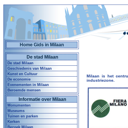
Home Gids in Milaan
De stad Milaan
De stad Milaan
Geschiedenis van Milaan
Kunst en Cultuur
Milaan is het centr
De economie
industriezone.
Evenementen in Milaan
Beroemde mensen
Informatie over Milaan
Monumenten
Museums
Tuinen en parken
Kerken
Bezoek Milaan