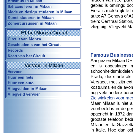
Erasmus in Milaan
gebied is omringd do
Italiaans leren in Milaan
Fiera is makkelijk te 
Mode en design studeren in Milaan
auto: A7 Genova of A1
Kunst studeren in Milaan
trein: Centraal Statio
Zomercursussen in Milaan
vliegtuig: Vliegveld 
F1 het Monza Circuit
Circuit van Monza
Geschiedenis van het Circuit
Records
Famous Businesse
Kaart van het Circuit
Aangezien Milaan DE 
Vervoer in Milaan
en is opgeslagen 
schoonheidsmiddelen 
Vervoer
Prada, die starte a
Huur een fiets
Versace, met zijn ex
Huur een auto
kostuums en de avond
Vliegvelden in Milaan
nog vele andere bero
Vliegveld vervoer
Zie winkelen voor mee
Maar Milaan is niet 
voorbeeld is in de ges
opgericht in 1872 dan
grootste telefoon bedr
Milaan en "la Gazzetta 
in Italie. Hoe dan o