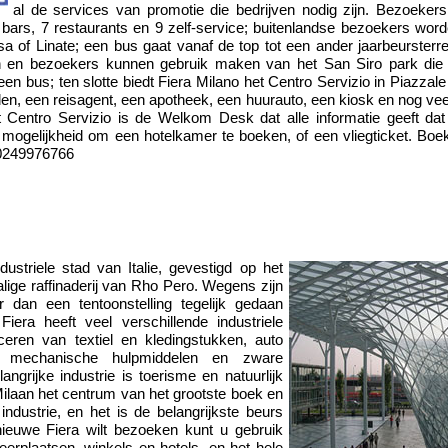
al de services van promotie die bedrijven nodig zijn. Bezoeker
2 bars, 7 restaurants en 9 zelf-service; buitenlandse bezoekers wo
a of Linate; een bus gaat vanaf de top tot een ander jaarbeursterre
n en bezoekers kunnen gebruik maken van het San Siro park die
een bus; ten slotte biedt Fiera Milano het Centro Servizio in Piazzale
en, een reisagent, een apotheek, een huurauto, een kiosk en nog ve
t Centro Servizio is de Welkom Desk dat alle informatie geeft da
 mogelijkheid om een hotelkamer te boeken, of een vliegticket. Boe
0249976766
dustriele stad van Italie, gevestigd op het
ige raffinaderij van Rho Pero. Wegens zijn
 dan een tentoonstelling tegelijk gedaan
era heeft veel verschillende industriele
iceren van textiel en kledingstukken, auto
e, mechanische hulpmiddelen en zware
ngrijke industrie is toerisme en natuurlijk
ilaan het centrum van het grootste boek en
ndustrie, en het is de belangrijkste beurs
 nieuwe Fiera wilt bezoeken kunt u gebruik
erplaatsen, winkels en hotels, en het hele