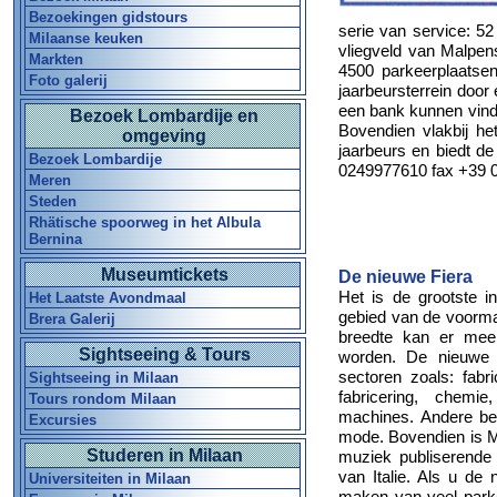
Bezoekingen gidstours
serie van service: 5
Milaanse keuken
vliegveld van Malpens
Markten
4500 parkeerplaatse
Foto galerij
jaarbeursterrein door 
een bank kunnen vind
Bezoek Lombardije en
Bovendien vlakbij he
omgeving
jaarbeurs en biedt de
Bezoek Lombardije
0249977610 fax +39 
Meren
Steden
Rhätische spoorweg in het Albula
Bernina
Museumtickets
De nieuwe Fiera
Het is de grootste in
Het Laatste Avondmaal
gebied van de voormal
Brera Galerij
breedte kan er meer
Sightseeing & Tours
worden. De nieuwe Fi
sectoren zoals: fabr
Sightseeing in Milaan
fabricering, chemi
Tours rondom Milaan
machines. Andere bela
Excursies
mode. Bovendien is M
Studeren in Milaan
muziek publiserende i
van Italie. Als u de
Universiteiten in Milaan
maken van veel parke