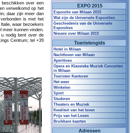
s beschikken over een
EXPO 2015
rden verwelkomd op het
Expositie van Milaan 2015
in; daar zijn meer dan
Wat zijn de Universele Exposities
 verbonden is met het
Geschiedenis van de Universele
 Italie, waar bezoekers
Exposities
el meer kunnen vinden.
Nieuws over Milaan 2015
t u nodig bent over de
kings Centrum; tel +39
Toeristengids
Hotel in Milaan
Nachtleven van Milaan
Aperitives
Opera en Klassieke Muziek Concerten
in Milaan
Toeristen Kantoren
Het weer
Winkelen
Sport
Studeren
Theaters en Muziek
Kwaliteit van het leven
Prijs van het Leven
Bruikbare kaarten
Adressen