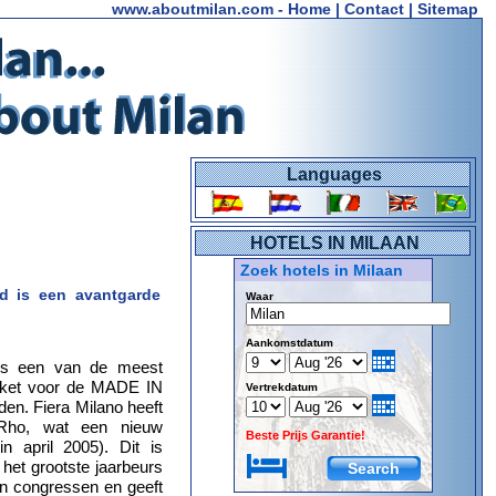
www.aboutmilan.com
-
Home
|
Contact
|
Sitemap
Languages
HOTELS IN MILAAN
Zoek hotels in Milaan
nd is een avantgarde
Waar
Aankomstdatum
 is een van de meest
 loket voor de MADE IN
Vertrekdatum
den. Fiera Milano heeft
n Rho, wat een nieuw
Beste Prijs Garantie!
in april 2005). Dit is
het grootste jaarbeurs
en congressen en geeft