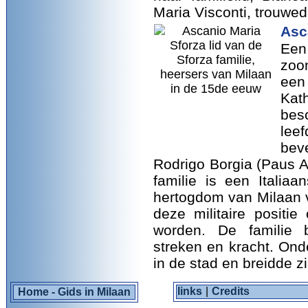
Maria Visconti, trouwed
Asc
Een
zoo
een
Ka
bes
lee
bev
Rodrigo Borgia (Paus A
familie is een Italiaa
hertogdom van Milaan v
deze militaire positi
worden. De familie b
streken en kracht. Ond
in de stad en breidde zi
links
|
Credits
Home - Gids in Milaan