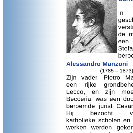
In 
gesch
verst
de m
een 
Ste
bero
Alessandro Manzoni
(1785 – 1873
Zijn vader, Pietro M
een rijke grondbeh
Lecco, en zijn moed
Becceria, was een doc
beroemde jurist Cesar
Hij bezocht vers
katholieke scholen en 
werken werden geken