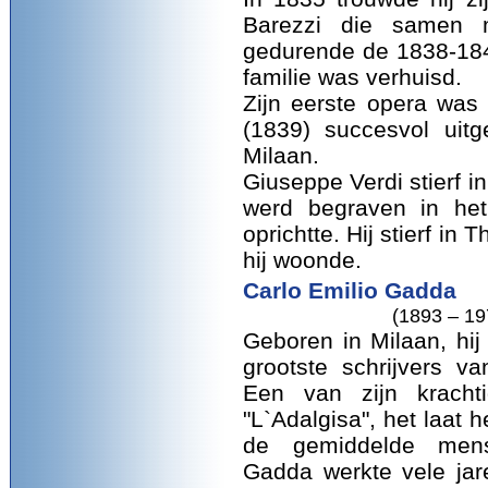
Barezzi die samen m
gedurende de 1838-1840
familie was verhuisd.
Zijn eerste opera was
(1839) succesvol uitg
Milaan.
Giuseppe Verdi stierf i
werd begraven in het
oprichtte. Hij stierf in
hij woonde.
Carlo Emilio Gadda
(1893 – 19
Geboren in Milaan, hi
grootste schrijvers 
Een van zijn kracht
"L`Adalgisa", het laat 
de gemiddelde mens
Gadda werkte vele jare