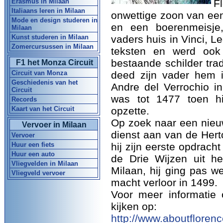
Erasmus in Milaan
F
Italiaans leren in Milaan
onwettige zoon van een 
Mode en design studeren in
en een boerenmeisje,
Milaan
Kunst studeren in Milaan
vaders huis in Vinci, L
Zomercursussen in Milaan
teksten en werd ook 
bestaande schilder trad
F1 het Monza Circuit
Circuit van Monza
deed zijn vader hem 
Geschiedenis van het
Andre del Verrochio in
Circuit
was tot 1477 toen hi
Records
Kaart van het Circuit
opzette.
Op zoek naar een nieuw
Vervoer in Milaan
dienst aan van de Herto
Vervoer
Huur een fiets
hij zijn eerste opdrach
Huur een auto
de Drie Wijzen uit he
Vliegvelden in Milaan
Milaan, hij ging pas w
Vliegveld vervoer
macht verloor in 1499.
Voor meer informatie
kijken op:
http://www.aboutfloren