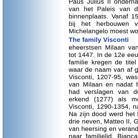
Paus Julius II ondern
van het Paleis van d
binnenplaats. Vanaf 1
bij het herbouwen v
Michelangelo moest wo
The family Visconti
eheerstsen Milaan v
tot 1447. In de 12e ee
familie kregen de tite
waar de naam van af ge
Visconti, 1207-95, wa
van Milaan en nadat h
had verslagen van de
erkend (1277) als m
Visconti, 1290-1354, n
Na zijn dood werd het 
drie neven, Matteo II, 
van heersing en verand
naar familielid, Bianc