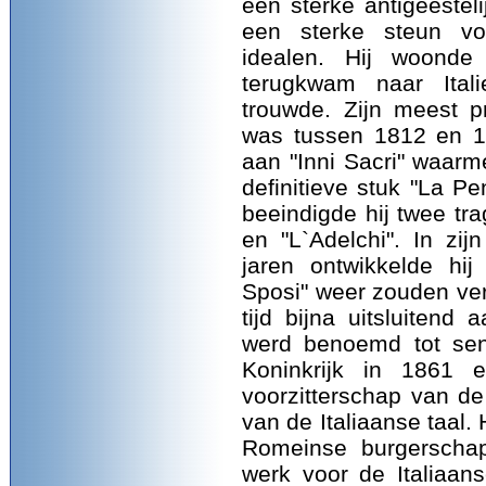
een sterke antigeestel
een sterke steun vo
idealen. Hij woonde 
terugkwam naar Ital
trouwde. Zijn meest pr
was tussen 1812 en 18
aan "Inni Sacri" waarm
definitieve stuk "La P
beeindigde hij twee tra
en "L`Adelchi". In zij
jaren ontwikkelde hij
Sposi" weer zouden vers
tijd bijna uitsluitend 
werd benoemd tot sen
Koninkrijk in 1861
voorzitterschap van d
van de Italiaanse taal. 
Romeinse burgerschap
werk voor de Italiaan