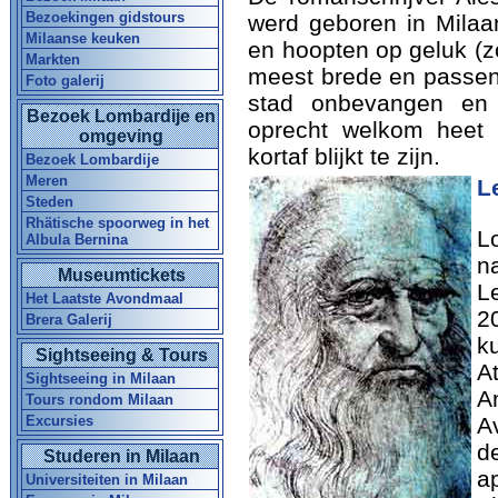
Bezoekingen gidstours
werd geboren in Mila
Milaanse keuken
en hoopten op geluk (z
Markten
meest brede en passen
Foto galerij
stad onbevangen en g
Bezoek Lombardije en
oprecht welkom heet 
omgeving
kortaf blijkt te zijn.
Bezoek Lombardije
Meren
L
Steden
Rhätische spoorweg in het
L
Albula Bernina
n
Museumtickets
L
Het Laatste Avondmaal
20
Brera Galerij
k
Sightseeing & Tours
A
Sightseeing in Milaan
A
Tours rondom Milaan
Excursies
A
d
Studeren in Milaan
a
Universiteiten in Milaan