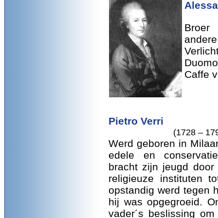
Alessa
Broer
ander
Verlich
Duomo,
Caffe 
Pietro Verri
(1728 – 17
Werd geboren in Milaa
edele en conservatie
bracht zijn jeugd door 
religieuze instituten t
opstandig werd tegen h
hij was opgegroeid. On
vader´s beslissing om