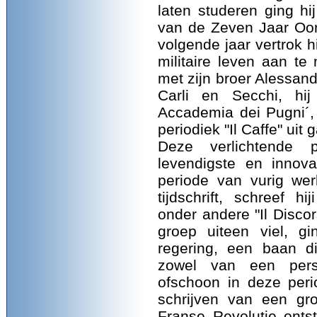
laten studeren ging hij
van de Zeven Jaar Oor
volgende jaar vertrok hi
militaire leven aan t
met zijn broer Alessand
Carli en Secchi, hi
Accademia dei Pugni´,
periodiek "Il Caffe" uit g
Deze verlichtende
levendigste en innova
periode van vurig wer
tijdschrift, schreef h
onder andere "Il Discor
groep uiteen viel, gi
regering, een baan 
zowel van een perso
ofschoon in deze per
schrijven van een gr
Franse Revolutie onts