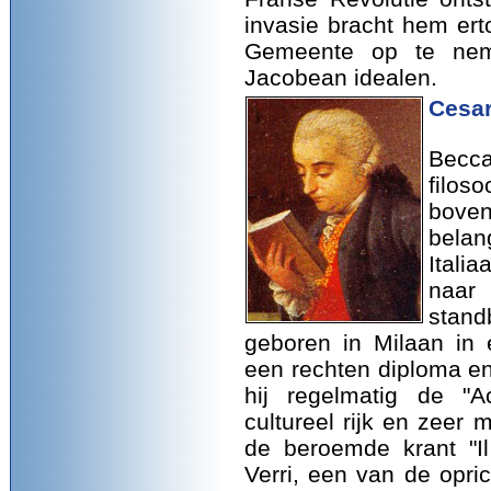
invasie bracht hem ert
Gemeente op te nem
Jacobean idealen.
Cesar
Becc
filos
boven
bela
Italia
naar
stan
geboren in Milaan in 
een rechten diploma en 
hij regelmatig de "A
cultureel rijk en zee
de beroemde krant "Il
Verri, een van de opri