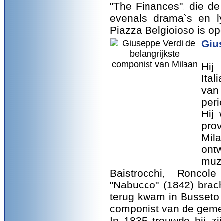
"The Finances", die d
evenals drama`s en ly
Piazza Belgioioso is o
Giu
Hi
Ita
van
peri
Hij
pro
Mila
ont
muzi
Baistrocchi, Roncol
"Nabucco" (1842) brac
terug kwam in Busseto
componist van de gemee
In 1835 trouwde hij z