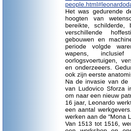
people.html#leonardoda
Het was gedurende de
hoogten van wetensch
bereikte, schilderde
verschillende hoffe
gebouwen en machines
periode volgde war
wapens, inclusi
oorlogsvoertuigen, ve
en onderzeeers. Gedur
ook zijn eerste anatomi
Na de invasie van de
van Ludovico Sforza i
om naar een nieuw pat
16 jaar, Leonardo werkt
een aantal werkgever
werken aan de "Mona L
Van 1513 tot 1516, wer
een workshop en onde