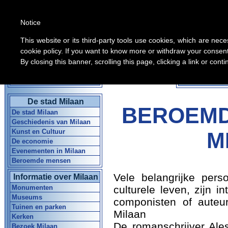
Notice
This website or its third-party tools use cookies, which are nece
cookie policy. If you want to know more or withdraw your consent 
By closing this banner, scrolling this page, clicking a link or con
Alle inform
Home Gids in Milaan
De stad Milaan
BEROEMD
De stad Milaan
Geschiedenis van Milaan
Kunst en Cultuur
M
De economie
Evenementen in Milaan
Beroemde mensen
Vele belangrijke perso
Informatie over Milaan
Monumenten
culturele leven, zijn int
Museums
componisten of auteu
Tuinen en parken
Milaan
Kerken
De romanschrijver Al
Bezoek Milaan