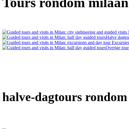
Tours rondom milaan
M
Halve dagto
Excursies
Overige tour
halve-dagtours rondom