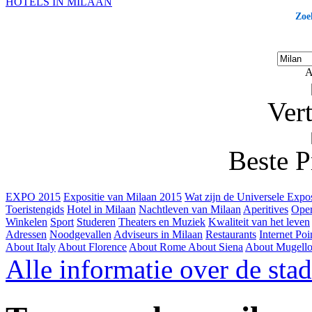
HOTELS IN MILAAN
Zoe
A
Ver
Beste P
EXPO 2015
Expositie van Milaan 2015
Wat zijn de Universele Expos
Toeristengids
Hotel in Milaan
Nachtleven van Milaan
Aperitives
Oper
Winkelen
Sport
Studeren
Theaters en Muziek
Kwaliteit van het leven
Adressen
Noodgevallen
Adviseurs in Milaan
Restaurants
Internet Poi
About Italy
About Florence
About Rome
About Siena
About Mugell
Alle informatie over de sta