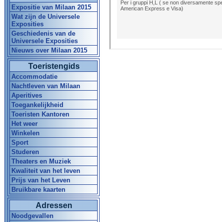
Expositie van Milaan 2015
Wat zijn de Universele
Exposities
Geschiedenis van de
Universele Exposities
Nieuws over Milaan 2015
Toeristengids
Accommodatie
Nachtleven van Milaan
Aperitives
Toegankelijkheid
Toeristen Kantoren
Het weer
Winkelen
Sport
Studeren
Theaters en Muziek
Kwaliteit van het leven
Prijs van het Leven
Bruikbare kaarten
Adressen
Noodgevallen