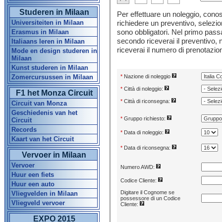
Studeren in Milaan
Universiteiten in Milaan
Erasmus in Milaan
Italiaans leren in Milaan
Mode en design studeren in
Milaan
Kunst studeren in Milaan
Zomercursussen in Milaan
F1 het Monza Circuit
Circuit van Monza
Geschiedenis van het
Circuit
Records
Kaart van het Circuit
Vervoer in Milaan
Vervoer
Huur een fiets
Huur een auto
Vliegvelden in Milaan
Vliegveld vervoer
EXPO 2015