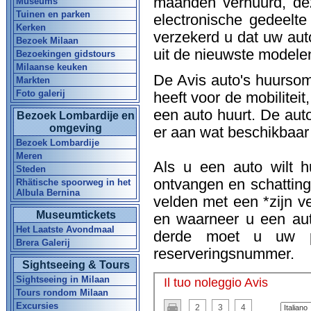
maanden verhuurd, de
Museums
Tuinen en parken
electronische gedeelte
Kerken
verzekerd u dat uw auto 
Bezoek Milaan
uit de nieuwste modele
Bezoekingen gidstours
Milaanse keuken
De Avis auto's huursom 
Markten
Foto galerij
heeft voor de mobiliteit
een auto huurt. De auto
Bezoek Lombardije en
omgeving
er aan wat beschikbaar 
Bezoek Lombardije
Meren
Als u een auto wilt hu
Steden
ontvangen en schatting
Rhätische spoorweg in het
Albula Bernina
velden met een *zijn ve
Museumtickets
en waarneer u een auto
Het Laatste Avondmaal
derde moet u uw pe
Brera Galerij
reserveringsnummer.
Sightseeing & Tours
Sightseeing in Milaan
Tours rondom Milaan
Excursies