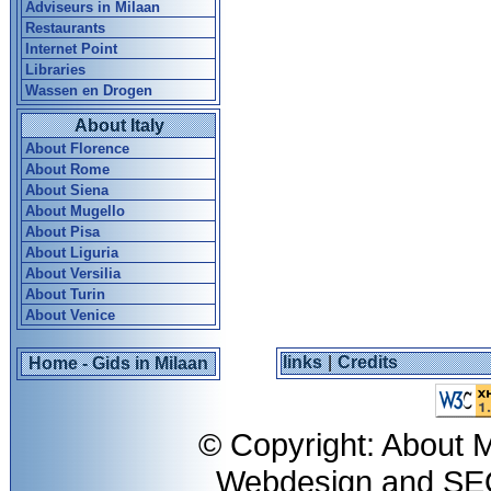
Adviseurs in Milaan
Restaurants
Internet Point
Libraries
Wassen en Drogen
About Italy
About Florence
About Rome
About Siena
About Mugello
About Pisa
About Liguria
About Versilia
About Turin
About Venice
links
|
Credits
Home - Gids in Milaan
© Copyright: About M
Webdesign and S