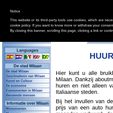
Notice
This website or its third-party tools use cookies, which are nece
cookie policy. If you want to know more or withdraw your consent 
By closing this banner, scrolling this page, clicking a link or con
Alle inform
Home Gids in Milaan
Languages
HUUR
De stad Milaan
De stad Milaan
Hier kunt u alle brui
Geschiedenis van Milaan
Milaan. Dankzij aboutm
Kunst en Cultuur
huren en niet alleen 
De economie
Evenementen in Milaan
Italiaanse steden.
Beroemde mensen
Bij het invullen van d
Informatie over Milaan
prijs van een auto hu
Monumenten