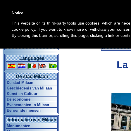
Notice
This website or its third-party tools use cookies, which are nece
cookie policy. If you want to know more or withdraw your consent 
By closing this banner, scrolling this page, clicking a link or con
Alle inform
Home Gids in Milaan
Languages
La 
De stad Milaan
De stad Milaan
Geschiedenis van Milaan
Kunst en Cultuur
De economie
Evenementen in Milaan
Beroemde mensen
Informatie over Milaan
Monumenten