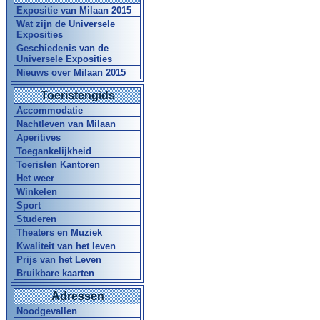
Expositie van Milaan 2015
Wat zijn de Universele
Exposities
Geschiedenis van de
Universele Exposities
Nieuws over Milaan 2015
Toeristengids
Accommodatie
Nachtleven van Milaan
Aperitives
Toegankelijkheid
Toeristen Kantoren
Het weer
Winkelen
Sport
Studeren
Theaters en Muziek
Kwaliteit van het leven
Prijs van het Leven
Bruikbare kaarten
Adressen
Noodgevallen