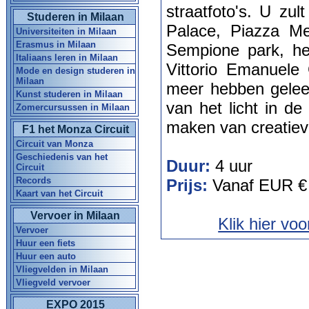
straatfoto's. U zu
Studeren in Milaan
Palace, Piazza Me
Universiteiten in Milaan
Erasmus in Milaan
Sempione park, he
Italiaans leren in Milaan
Vittorio Emanuele 
Mode en design studeren in
Milaan
meer hebben geleer
Kunst studeren in Milaan
van het licht in de
Zomercursussen in Milaan
maken van creatiev
F1 het Monza Circuit
Circuit van Monza
Geschiedenis van het
Duur:
4 uur
Circuit
Records
Prijs:
Vanaf EUR €
Kaart van het Circuit
Vervoer in Milaan
Klik hier vo
Vervoer
Huur een fiets
Huur een auto
Vliegvelden in Milaan
Vliegveld vervoer
EXPO 2015