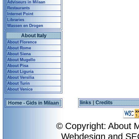
Adviseurs in Milaan
Restaurants
Internet Point
Libraries
Wassen en Drogen
About Italy
About Florence
About Rome
About Siena
About Mugello
About Pisa
About Liguria
About Versilia
About Turin
About Venice
links
|
Credits
Home - Gids in Milaan
© Copyright: About M
Webdesign and S