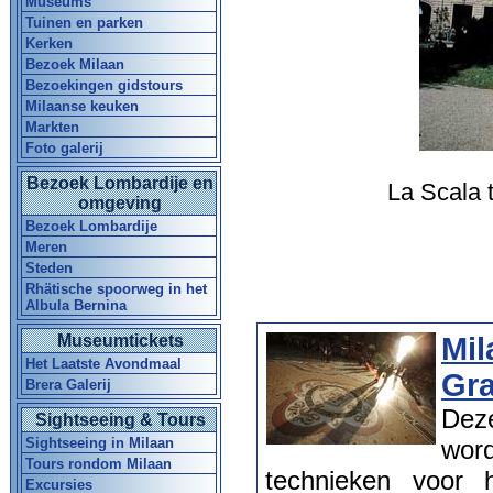
Museums
Tuinen en parken
Kerken
Bezoek Milaan
Bezoekingen gidstours
Milaanse keuken
Markten
Foto galerij
Bezoek Lombardije en
La Scala t
omgeving
Bezoek Lombardije
Meren
Steden
Rhätische spoorweg in het
Albula Bernina
Museumtickets
Mil
Het Laatste Avondmaal
Gr
Brera Galerij
Dez
Sightseeing & Tours
Sightseeing in Milaan
word
Tours rondom Milaan
technieken voor h
Excursies